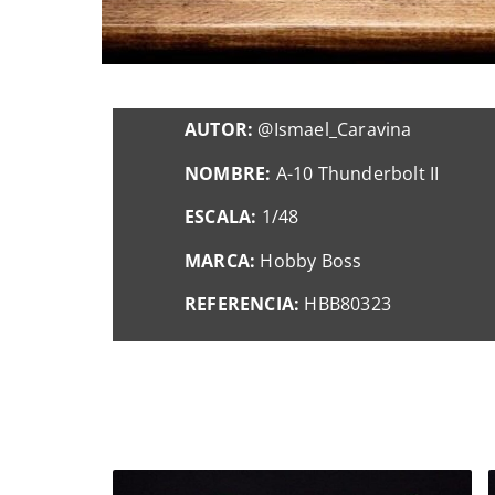
AUTOR:
@Ismael_Caravina
NOMBRE:
A-10 Thunderbolt II
ESCALA:
1/48
MARCA:
Hobby Boss
REFERENCIA:
HBB80323