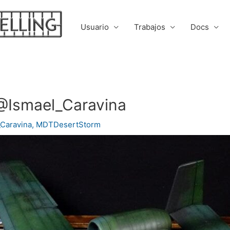
Usuario
Trabajos
Docs
 @Ismael_Caravina
Caravina
,
MDTDesertStorm