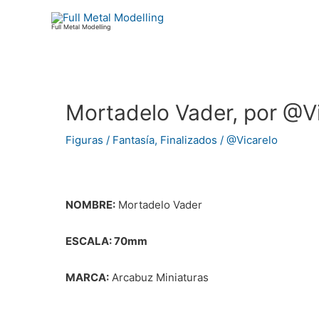
Ir
al
Full Metal Modelling
contenido
Mortadelo Vader, por @V
Navegación
de
Figuras / Fantasía
,
Finalizados
/
@Vicarelo
entradas
NOMBRE:
Mortadelo Vader
ESCALA: 70mm
MARCA:
Arcabuz Miniaturas