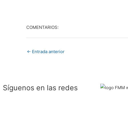
COMENTARIOS:
←
Entrada anterior
Síguenos en las redes
F
T
Y
I
a
e
o
n