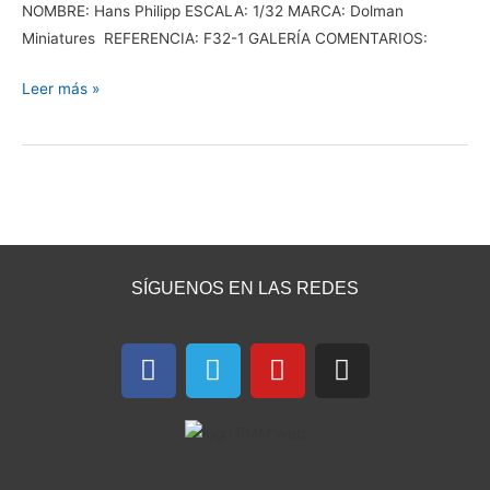
NOMBRE: Hans Philipp ESCALA: 1/32 MARCA: Dolman
Miniatures REFERENCIA: F32-1 GALERÍA COMENTARIOS:
Leer más »
SÍGUENOS EN LAS REDES
F
T
Y
I
a
e
o
n
c
l
u
s
e
e
t
t
b
g
u
a