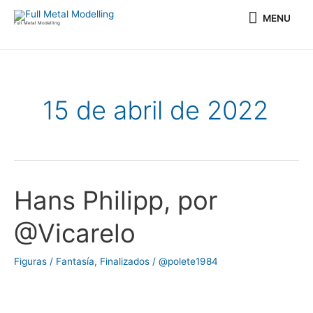
Ir
MENU
MENU
al
Full Metal Modelling
contenido
15 de abril de 2022
Hans Philipp, por
Hans
Philipp,
@Vicarelo
por
@Vicarelo
Figuras / Fantasía
,
Finalizados
/
@polete1984