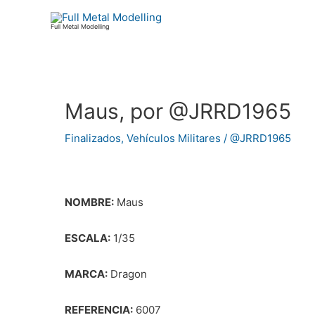
Ir
al
Full Metal Modelling
contenido
Maus, por @JRRD1965
Navegación
de
Finalizados
,
Vehículos Militares
/
@JRRD1965
entradas
NOMBRE:
Maus
ESCALA:
1/35
MARCA:
Dragon
REFERENCIA:
6007