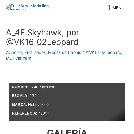
Ir
MENU
MENU
al
Full Metal Modelling
contenido
Navegación
A_4E Skyhawk, por
de
@VK16_02Leopard
entradas
Aviación
,
Finalizados
,
Mesas de trabajo
/
@VK16_02Leopard
,
MDTVietnam
NOMBRE:
A-4E Skyhawk
ESCALA:
1/72
MARCA:
Hobby 2000
REFERENCIA:
72047
GALERÍA