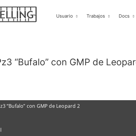
Usuario
Trabajos
Docs
Pz3 “Bufalo” con GMP de Leopar
z3 “Bufalo” con GMP de Leopard 2
el