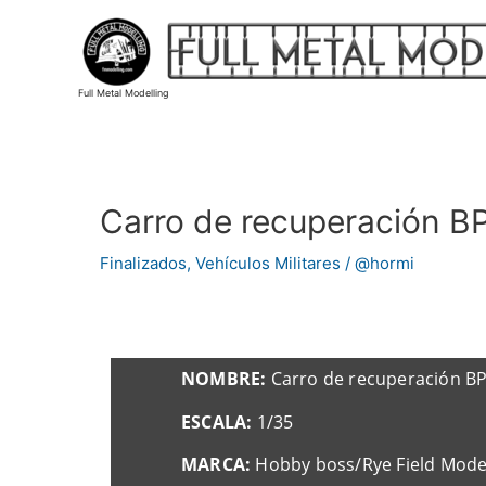
Ir
al
contenido
Full Metal Modelling
Carro de recuperación B
Navegación
de
Finalizados
,
Vehículos Militares
/
@hormi
entradas
NOMBRE:
Carro de recuperación BP
ESCALA:
1/35
MARCA:
Hobby boss/Rye Field Mod