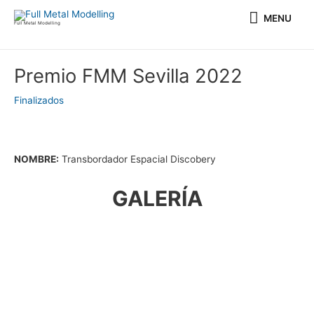
Ir
MENU
MENU
al
Full Metal Modelling
contenido
Navegación
Premio FMM Sevilla 2022
de
entradas
Finalizados
NOMBRE:
Transbordador Espacial Discobery
GALERÍA