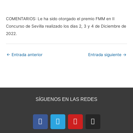
COMENTARIOS: Le ha sido otorgado el premio FMM en II
Concurso de Sevilla realizado los dias 2, 3 y 4 de Diciembre de
2022.
←
Entrada anterior
Entrada siguiente
→
SÍGUENOS EN LAS REDES
F
T
Y
I
a
e
o
n
c
l
u
s