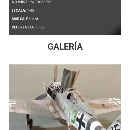
NOMBRE:
Fw 190A8/R2
ESCALA:
1/48
MARCA:
Eduard
REFERENCIA:
8175
GALERÍA