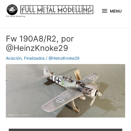
Ir
MENU
al
MENU
Full Metal Modelling
contenido
Navegación
Fw 190A8/R2, por
de
@HeinzKnoke29
entradas
Aviación
,
Finalizados
/
@HeinzKnoke29