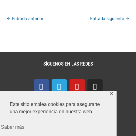
←
Entrada anterior
Entrada siguiente
→
SÍGUENOS EN LAS REDES
F
T
Y
I
a
e
o
n
✕
c
l
u
s
e
e
t
t
Este sitio emplea cookies para asegurarte
b
g
u
a
una mejor experiencia en nuestra web.
o
r
b
g
CONTACTA CON NOSOTROS
o
a
e
r
Saber más
k
m
a