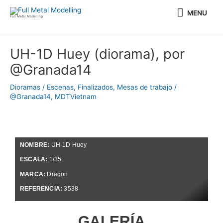
Ir
MENU
MENU
al
Full Metal Modelling
contenido
Navegación
UH-1D Huey (diorama), por
de
@Granada14
entradas
Dioramas / Escenas
,
Finalizados
,
Mesas de trabajo
/
@Granada14
,
MDTVietnam
NOMBRE:
UH-1D Huey
ESCALA:
1/35
MARCA:
Dragon
REFERENCIA:
3538
GALERÍA