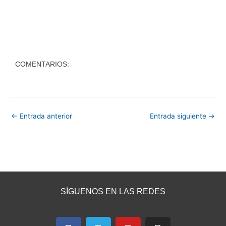
COMENTARIOS:
←
Entrada anterior
Entrada siguiente
→
SÍGUENOS EN LAS REDES
F
T
Y
I