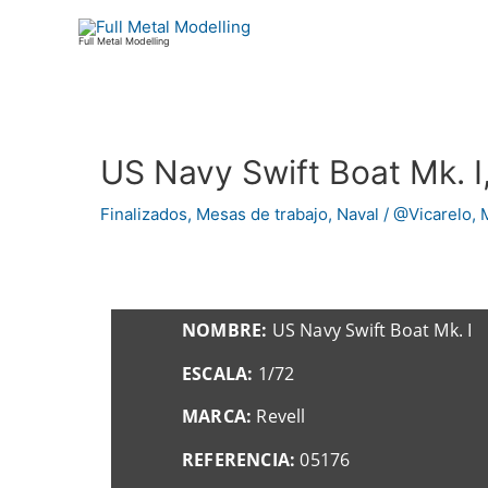
Ir
al
Full Metal Modelling
contenido
US Navy Swift Boat Mk. I
Navegación
de
Finalizados
,
Mesas de trabajo
,
Naval
/
@Vicarelo
,
entradas
NOMBRE:
US Navy Swift Boat Mk. I
ESCALA:
1/72
MARCA:
Revell
REFERENCIA:
05176