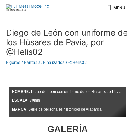
Ir
MENU
MENU
al
Full Metal Modelling
contenido
Navegación
Diego de León con uniforme de
de
los Húsares de Pavía, por
entradas
@Helis02
Figuras / Fantasía
,
Finalizados
/
@Helis02
NOMBRE:
Diego de León con uniforme de los Húsares de Pavía
ESCALA:
70mm
MARCA:
Serie de personajes historicos de Alabarda
GALERÍA