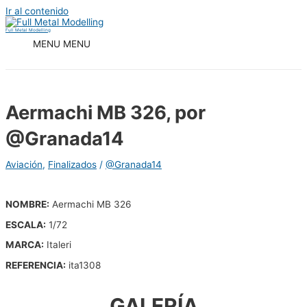
Ir al contenido
Full Metal Modelling
MENU
MENU
Aermachi MB 326, por
@Granada14
Aviación
,
Finalizados
/
@Granada14
NOMBRE:
Aermachi MB 326
ESCALA:
1/72
MARCA:
Italeri
REFERENCIA:
ita1308
GALERÍA