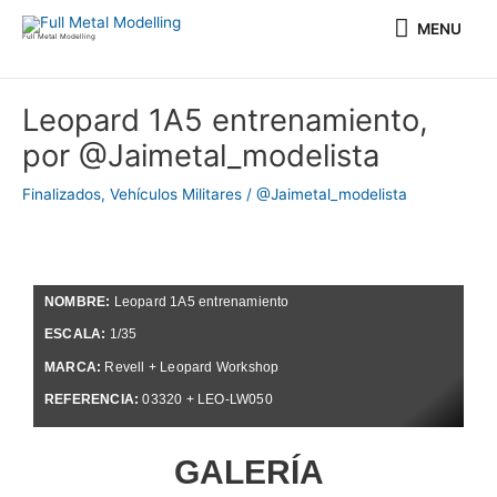
Ir
MENU
MENU
al
Full Metal Modelling
contenido
Navegación
Leopard 1A5 entrenamiento,
de
por @Jaimetal_modelista
entradas
Finalizados
,
Vehículos Militares
/
@Jaimetal_modelista
NOMBRE:
Leopard 1A5 entrenamiento
ESCALA:
1/35
MARCA:
Revell + Leopard Workshop
REFERENCIA:
03320 + LEO-LW050
GALERÍA