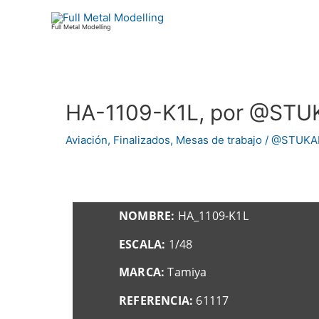
Ir
al
Full Metal Modelling
contenido
HA-1109-K1L, por @S
Navegación
de
Aviación
,
Finalizados
,
Mesas de trabajo
/
@STUKA
entradas
NOMBRE:
HA_1109-K1L
ESCALA:
1/48
MARCA:
Tamiya
REFERENCIA:
61117