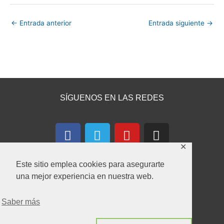
←
Entrada anterior
Entrada siguiente
→
SÍGUENOS EN LAS REDES
F
T
Y
I
a
e
o
n
✕
c
l
u
s
e
e
t
t
Este sitio emplea cookies para asegurarte
b
g
u
a
una mejor experiencia en nuestra web.
o
r
b
g
CONTACTA CON NOSOTROS
o
a
e
r
Saber más
k
m
a