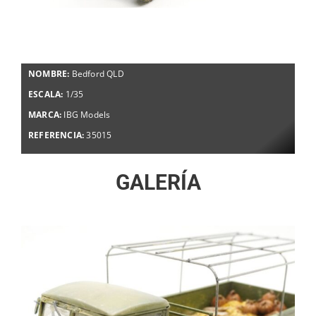
NOMBRE:
Bedford QLD
ESCALA:
1/35
MARCA:
IBG Models
REFERENCIA:
35015
GALERÍA