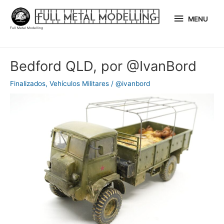
Ir
MENU
al
MENU
Full Metal Modelling
contenido
Navegación
Bedford QLD, por @IvanBord
de
entradas
Finalizados
,
Vehículos Militares
/
@ivanbord