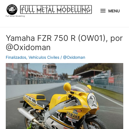
Ir
MENU
al
MENU
Full Metal Modelling
contenido
Navegación
Yamaha FZR 750 R (OW01), por
de
@Oxidoman
entradas
Finalizados
,
Vehículos Civiles
/
@Oxidoman