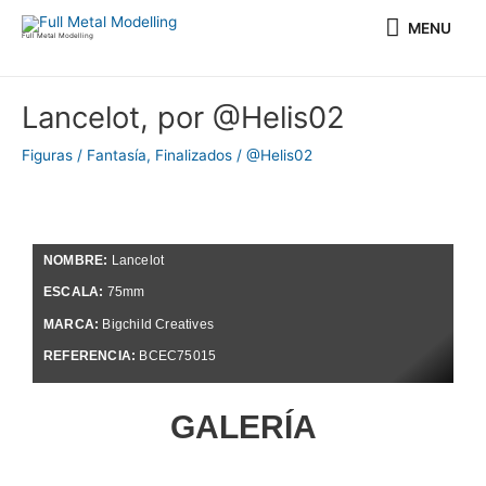
Ir
MENU
MENU
al
Full Metal Modelling
contenido
Navegación
Lancelot, por @Helis02
de
entradas
Figuras / Fantasía
,
Finalizados
/
@Helis02
NOMBRE:
Lancelot
ESCALA:
75mm
MARCA:
Bigchild Creatives
REFERENCIA:
BCEC75015
GALERÍA