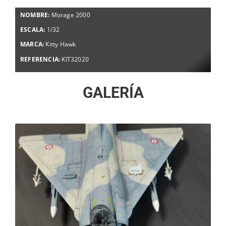
NOMBRE:
Morage 2000
ESCALA:
1/32
MARCA:
Kitty Hawk
REFERENCIA:
KIT32020
GALERÍA