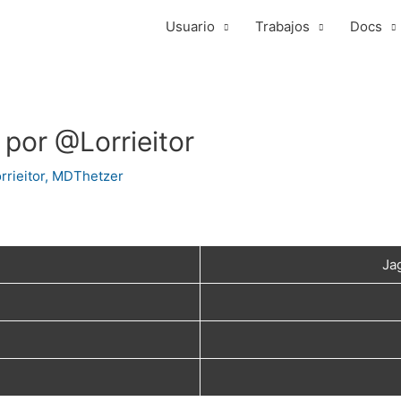
Usuario
Trabajos
Docs
 por @Lorrieitor
rieitor
,
MDThetzer
Ja