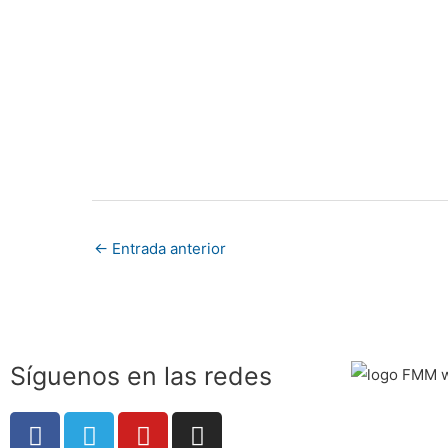
←
Entrada anterior
Síguenos en las redes
F
T
Y
I
a
e
o
n