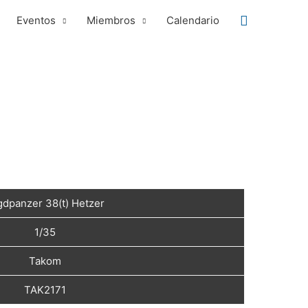
Buscar
Eventos
Miembros
Calendario
gdpanzer 38(t) Hetzer
1/35
Takom
TAK2171