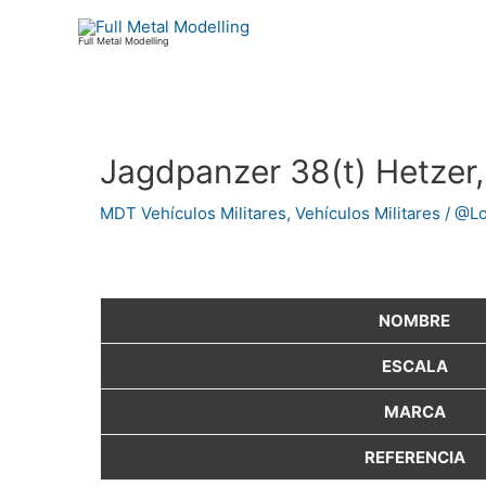
Ir
al
Full Metal Modelling
contenido
Jagdpanzer 38(t) Hetzer,
Navegación
de
MDT Vehículos Militares
,
Vehículos Militares
/
@Lor
entradas
NOMBRE
ESCALA
MARCA
REFERENCIA