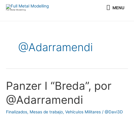
Ir
MENU
MENU
al
Full Metal Modelling
contenido
@Adarramendi
Panzer I “Breda”, por
Panzer
I
@Adarramendi
“Breda”,
por
Finalizados
,
Mesas de trabajo
,
Vehículos Militares
/
@Davi3D
@Adarramendi