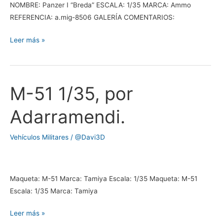
NOMBRE: Panzer I “Breda” ESCALA: 1/35 MARCA: Ammo
REFERENCIA: a.mig-8506 GALERÍA COMENTARIOS:
Leer más »
M-51 1/35, por
M-
51
Adarramendi.
1/35,
por
Vehículos Militares
/
@Davi3D
Adarramendi.
Maqueta: M-51 Marca: Tamiya Escala: 1/35 Maqueta: M-51
Escala: 1/35 Marca: Tamiya
Leer más »