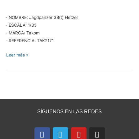
· NOMBRE: Jagdpanzer 38(t) Hetzer
· ESCALA: 1/35
· MARCA: Takom
· REFERENCIA: TAK2171
Leer más »
SÍGUENOS EN LAS REDES
F
T
Y
I
a
e
o
n