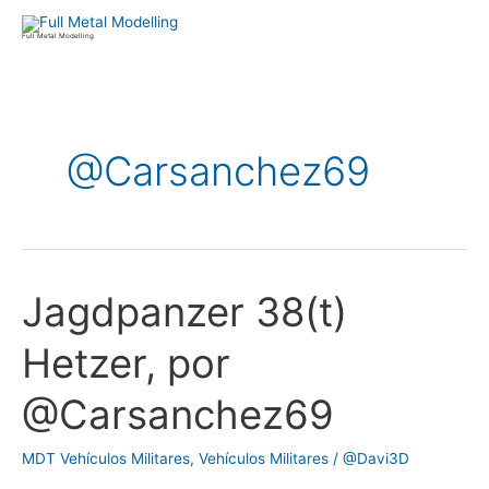
Ir
al
Full Metal Modelling
contenido
@Carsanchez69
Jagdpanzer 38(t)
Jagdpanzer
38(t)
Hetzer, por
Hetzer,
por
@Carsanchez69
@Carsanchez69
MDT Vehículos Militares
,
Vehículos Militares
/
@Davi3D