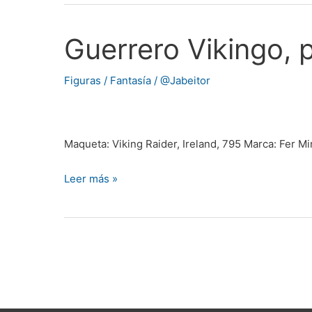
Guerrero Vikingo,
Guerrero
Vikingo,
por
Figuras / Fantasía
/
@Jabeitor
@Gpwegur
Maqueta: Viking Raider, Ireland, 795 Marca: Fer M
Leer más »