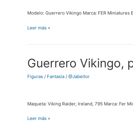
Modelo: Guerrero Vikingo Marca: FER Miniatures
Leer más »
Guerrero Vikingo, 
Guerrero
Vikingo,
por
Figuras / Fantasía
/
@Jabeitor
@Epsilon80
Maqueta: Viking Raider, Ireland, 795 Marca: Fer M
Leer más »