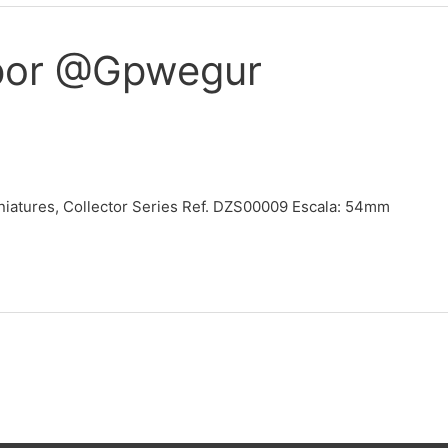
 por @Gpwegur
iniatures, Collector Series Ref. DZS00009 Escala: 54mm