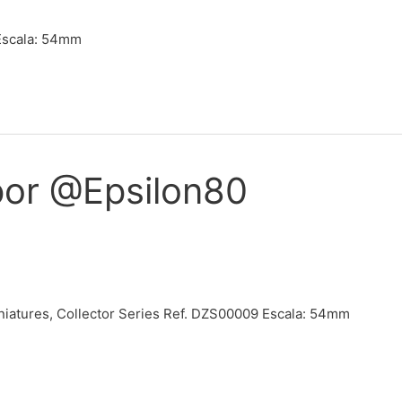
 Escala: 54mm
por @Epsilon80
iniatures, Collector Series Ref. DZS00009 Escala: 54mm