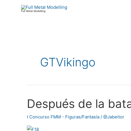
Ir
al
Full Metal Modelling
contenido
GTVikingo
Después de la bata
Después
de
la
I Concurso FMM - Figuras/Fantasía
/
@Jabeitor
batalla