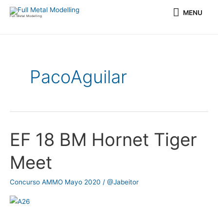
Ir
MENU
MENU
al
Full Metal Modelling
contenido
PacoAguilar
EF 18 BM Hornet Tiger
EF
18
Meet
BM
Hornet
Concurso AMMO Mayo 2020
/
@Jabeitor
Tiger
Meet