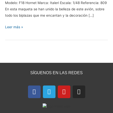
Modelo: F18 Hornet Marca: Italeri Escala: 1/48 Referencia: 809
En esta maqueta se han unido la belleza de este avión, sobre
todo los biplazas que me encantan y la decoración […]
Leer más »
SÍGUENOS EN LAS REDES
F
T
Y
I
a
e
o
n
c
l
u
s
e
e
t
t