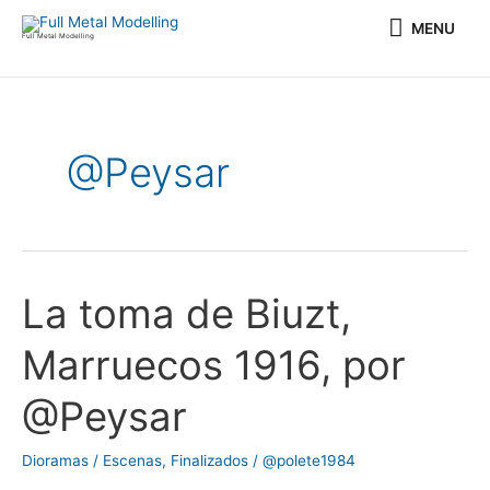
Ir
MENU
MENU
al
Full Metal Modelling
contenido
@Peysar
La toma de Biuzt,
La
toma
Marruecos 1916, por
de
Biuzt,
@Peysar
Marruecos
1916,
Dioramas / Escenas
,
Finalizados
/
@polete1984
por