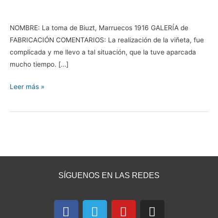
@Peysar
NOMBRE: La toma de Biuzt, Marruecos 1916 GALERÍA de
FABRICACIÓN COMENTARIOS: La realización de la viñeta, fue
complicada y me llevo a tal situación, que la tuve aparcada
mucho tiempo. […]
Leer más »
SÍGUENOS EN LAS REDES
F
T
Y
I
a
e
o
n