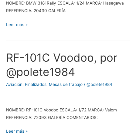
NOMBRE: BMW 318i Rally ESCALA: 1/24 MARCA: Hasegawa
REFERENCIA: 20430 GALERÍA
Leer más »
RF-101C Voodoo, por
RF-
101C
@polete1984
Voodoo,
por
Aviación
,
Finalizados
,
Mesas de trabajo
/
@polete1984
@polete1984
NOMBRE: RF-101C Voodoo ESCALA: 1/72 MARCA: Valom
REFERENCIA: 72093 GALERÍA COMENTARIOS:
Leer más »