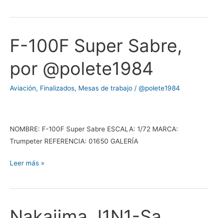
F-100F Super Sabre,
F-
100F
por @polete1984
Super
Sabre,
Aviación
,
Finalizados
,
Mesas de trabajo
/
@polete1984
por
@polete1984
NOMBRE: F-100F Super Sabre ESCALA: 1/72 MARCA:
Trumpeter REFERENCIA: 01650 GALERÍA
Leer más »
Nakajima J1N1-Sa
Nakajima