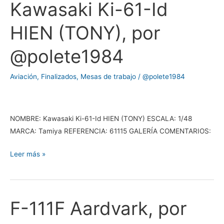
Kawasaki Ki-61-Id
Kawasaki
Ki-
HIEN (TONY), por
61-
Id
@polete1984
HIEN
(TONY),
Aviación
,
Finalizados
,
Mesas de trabajo
/
@polete1984
por
@polete1984
NOMBRE: Kawasaki Ki-61-Id HIEN (TONY) ESCALA: 1/48
MARCA: Tamiya REFERENCIA: 61115 GALERÍA COMENTARIOS:
Leer más »
F-111F Aardvark, por
F-
111F