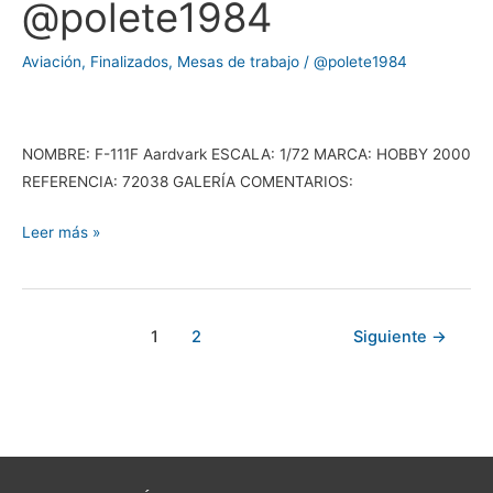
@polete1984
Aardvark,
por
Aviación
,
Finalizados
,
Mesas de trabajo
/
@polete1984
@polete1984
NOMBRE: F-111F Aardvark ESCALA: 1/72 MARCA: HOBBY 2000
REFERENCIA: 72038 GALERÍA COMENTARIOS:
Leer más »
1
2
Siguiente
→