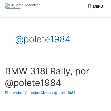
Ir
MENU
MENU
al
Full Metal Modelling
contenido
Paginación
de
entradas
@polete1984
BMW 318i Rally, por
BMW
318i
@polete1984
Rally,
por
Finalizados
,
Vehículos Civiles
/
@polete1984
@polete1984