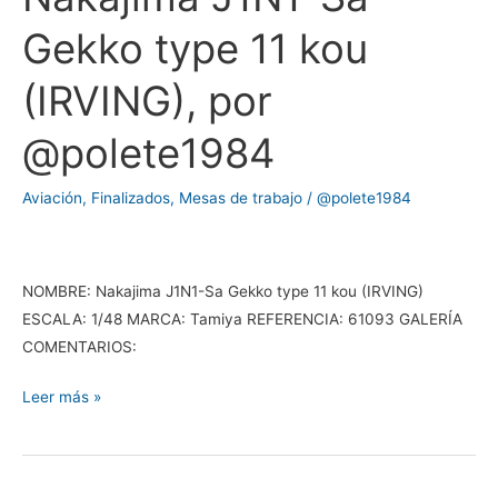
J1N1-
Gekko type 11 kou
Sa
Gekko
(IRVING), por
type
11
@polete1984
kou
(IRVING),
Aviación
,
Finalizados
,
Mesas de trabajo
/
@polete1984
por
@polete1984
NOMBRE: Nakajima J1N1-Sa Gekko type 11 kou (IRVING)
ESCALA: 1/48 MARCA: Tamiya REFERENCIA: 61093 GALERÍA
COMENTARIOS:
Leer más »