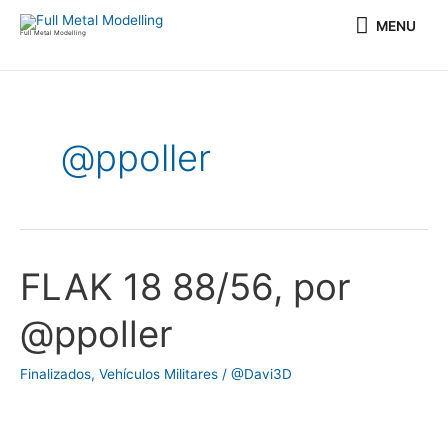
Ir
MENU
MENU
al
Full Metal Modelling
contenido
@ppoller
FLAK 18 88/56, por
FLAK
18
@ppoller
88/56,
por
Finalizados
,
Vehículos Militares
/
@Davi3D
@ppoller