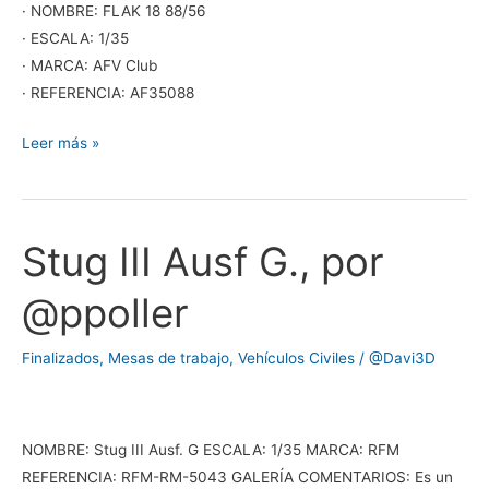
· NOMBRE: FLAK 18 88/56
· ESCALA: 1/35
· MARCA: AFV Club
· REFERENCIA: AF35088
Leer más »
Stug III Ausf G., por
Stug
III
@ppoller
Ausf
G.,
Finalizados
,
Mesas de trabajo
,
Vehículos Civiles
/
@Davi3D
por
@ppoller
NOMBRE: Stug III Ausf. G ESCALA: 1/35 MARCA: RFM
REFERENCIA: RFM-RM-5043 GALERÍA COMENTARIOS: Es un