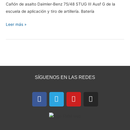
Cañón de asalto Daimler-Benz 75/48 STUG III Ausf G de la
escuela de aplicación y tiro de artillería. Batería
Leer más »
SÍGUENOS EN LAS REDES
F
T
Y
I
a
e
o
n
c
l
u
s
e
e
t
t
b
g
u
a