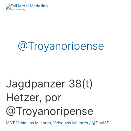
Ir
al
Full Metal Modelling
contenido
@Troyanoripense
Jagdpanzer 38(t)
Jagdpanzer
38(t)
Hetzer, por
Hetzer,
por
@Troyanoripense
@Troyanoripense
MDT Vehículos Militares
,
Vehículos Militares
/
@Davi3D