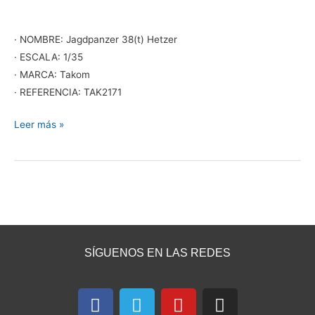
· NOMBRE: Jagdpanzer 38(t) Hetzer
· ESCALA: 1/35
· MARCA: Takom
· REFERENCIA: TAK2171
Leer más »
SÍGUENOS EN LAS REDES
F
T
Y
I
a
e
o
n