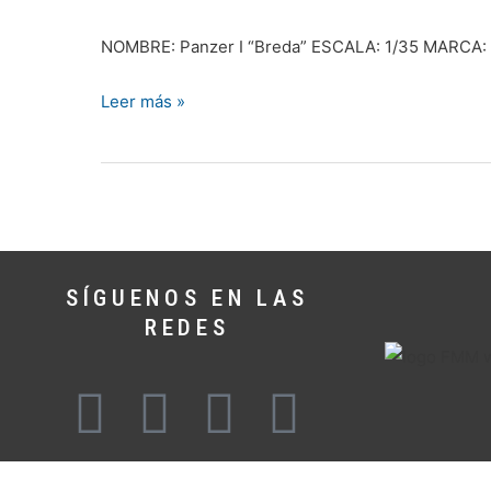
@Xexi89
NOMBRE: Panzer I “Breda” ESCALA: 1/35 MARCA
Leer más »
SÍGUENOS EN LAS
REDES
F
T
Y
I
a
e
o
n