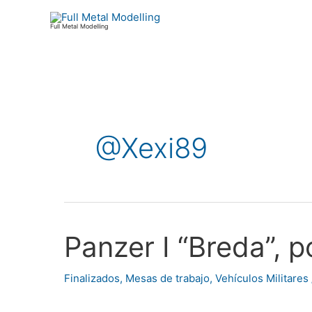
Ir
al
Full Metal Modelling
contenido
@Xexi89
Panzer I “Breda”, 
Panzer
I
“Breda”,
Finalizados
,
Mesas de trabajo
,
Vehículos Militares
por