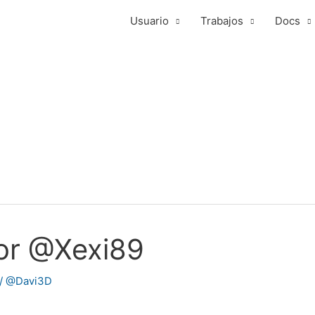
Usuario
Trabajos
Docs
por @Xexi89
/
@Davi3D