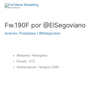
Ir
al
Full Metal Modelling
contenido
Navegación
Fw.190F por @ElSegoviano
de
entradas
Aviación
,
Finalizados
/
@ElSegoviano
Maqueta: Hasegawa
Escala: 1/72
Ambientación: Hungría 1945