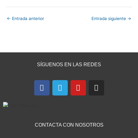
←
Entrada anterior
Entrada siguiente
→
SÍGUENOS EN LAS REDES
F
T
Y
I
a
e
o
n
c
l
u
s
e
e
t
t
b
g
u
a
o
r
b
g
CONTACTA CON NOSOTROS
o
a
e
r
k
m
a