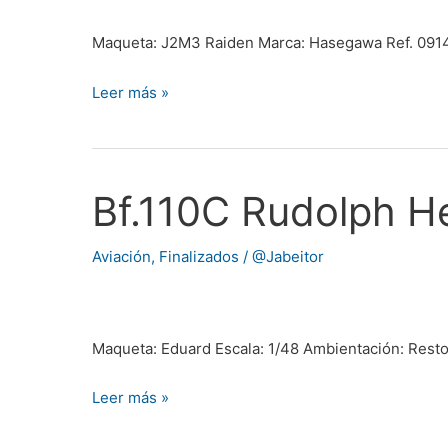
por
@elSegoviano
Maqueta: J2M3 Raiden Marca: Hasegawa Ref. 0914
Leer más »
Bf.110C Rudolph H
Bf.110C
Rudolph
Hess
Aviación
,
Finalizados
/
@Jabeitor
por
@ElSegoviano
Maqueta: Eduard Escala: 1/48 Ambientación: Rest
Leer más »