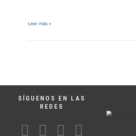
@ElSegoviano
Leer más »
SÍGUENOS EN LAS
REDES
F
T
Y
I