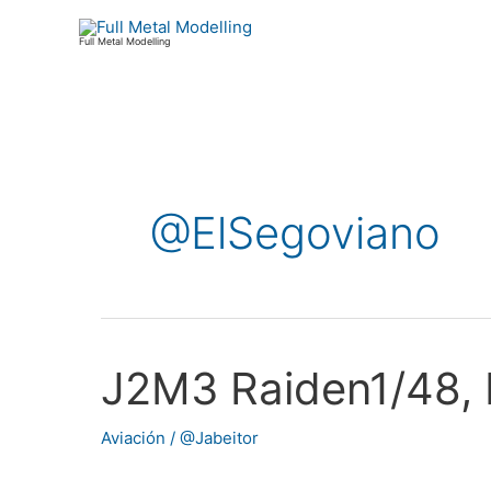
Ir
al
Full Metal Modelling
contenido
Paginación
de
@ElSegoviano
entradas
J2M3 Raiden1/48, 
J2M3
Raiden1/48,
Malasia
Aviación
/
@Jabeitor
1945,