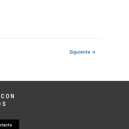
Siguiente
→
 CON
OS
ntacto