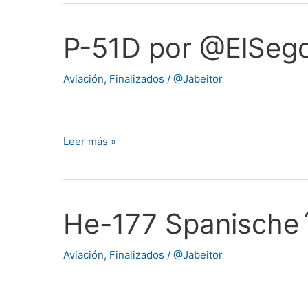
P-51D por @ElSeg
P-
51D
por
Aviación
,
Finalizados
/
@Jabeitor
@ElSegoviano
Leer más »
He-177 Spanische
He-
177
Spanische
Aviación
,
Finalizados
/
@Jabeitor
´46
por
@ElSegoviano