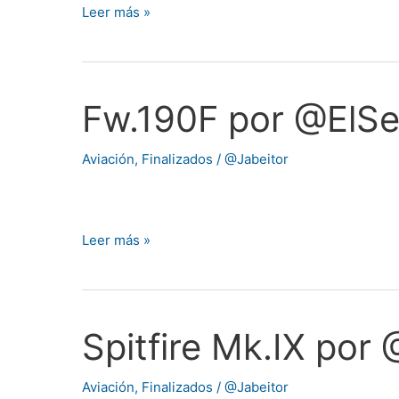
Leer más »
Fw.190F por @ElS
Fw.190F
por
@ElSegoviano
Aviación
,
Finalizados
/
@Jabeitor
Leer más »
Spitfire Mk.IX por
Spitfire
Mk.IX
por
Aviación
,
Finalizados
/
@Jabeitor