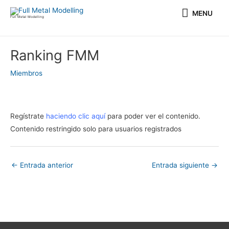
Ir
MENU
MENU
al
Full Metal Modelling
contenido
Navegación
Ranking FMM
de
entradas
Miembros
Regístrate
haciendo clic aquí
para poder ver el contenido.
Contenido restringido solo para usuarios registrados
←
Entrada anterior
Entrada siguiente
→