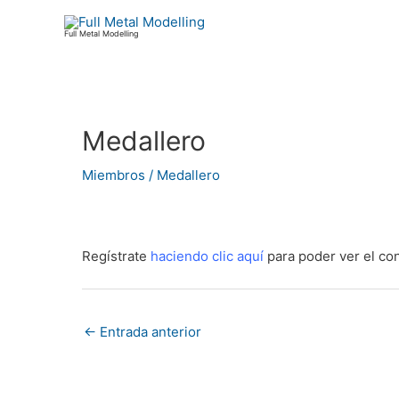
Ir
al
Full Metal Modelling
contenido
Medallero
Navegación
de
Miembros
/
Medallero
entradas
Regístrate
haciendo clic
aquí
para poder ver el co
←
Entrada anterior