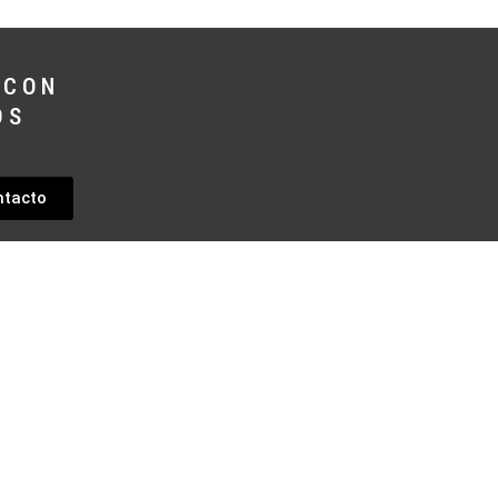
 CON
OS
ntacto