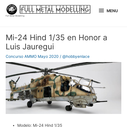
Ir
MENU
al
MENU
Full Metal Modelling
contenido
Navegación
Mi-24 Hind 1/35 en Honor a
de
Luis Jauregui
entradas
Concurso AMMO Mayo 2020
/
@hobbyenlace
Modelo:
Mi-24 Hind 1/35