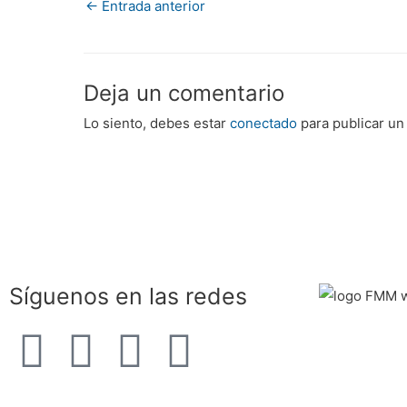
←
Entrada anterior
Deja un comentario
Lo siento, debes estar
conectado
para publicar un
Síguenos en las redes
F
T
Y
I
a
e
o
n