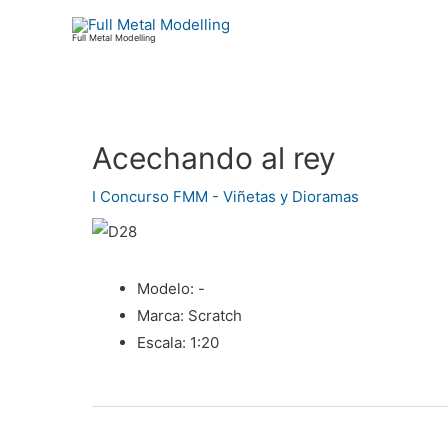
Ir
al
Full Metal Modelling
contenido
Acechando al rey
Navegación
de
I Concurso FMM - Viñetas y Dioramas
entradas
Modelo:
-
Marca:
Scratch
Escala:
1:20