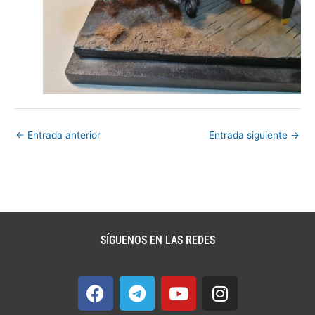
←
Entrada anterior
Entrada siguiente
→
SÍGUENOS EN LAS REDES
F
T
Y
I
a
e
o
n