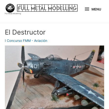
Ir
MENU
al
MENU
Full Metal Modelling
contenido
Navegación
El Destructor
de
entradas
I Concurso FMM - Aviación