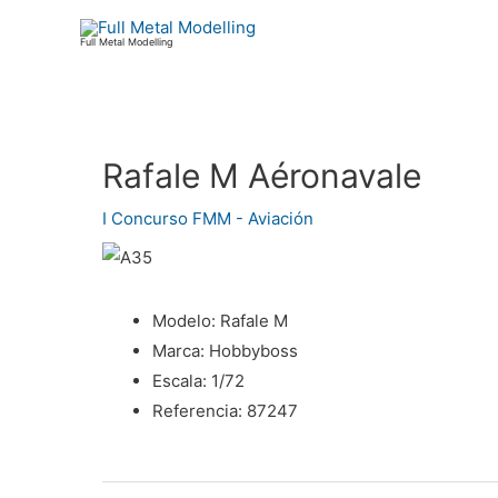
Ir
al
Full Metal Modelling
contenido
Rafale M Aéronavale
Navegación
de
I Concurso FMM - Aviación
entradas
Modelo:
Rafale M
Marca:
Hobbyboss
Escala:
1/72
Referencia:
87247