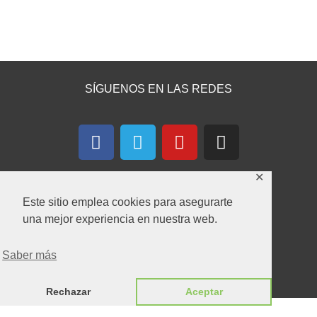
SÍGUENOS EN LAS REDES
F
T
Y
I
a
e
o
n
c
l
u
s
✕
e
e
t
t
b
g
u
a
Este sitio emplea cookies para asegurarte
o
r
b
g
una mejor experiencia en nuestra web.
CONTACTA CON NOSOTROS
o
a
e
r
k
m
a
Saber más
m
Formulario de Contacto
Rechazar
Aceptar