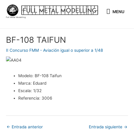
Ir
MENU
al
MENU
contenido
Full Metal Modelling
Navegación
BF-108 TAIFUN
de
entradas
II Concurso FMM - Aviación igual o superior a 1/48
Modelo:
BF-108 Taifun
Marca:
Eduard
Escala:
1/32
Referencia:
3006
←
Entrada anterior
Entrada siguiente
→