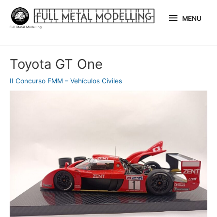
Ir
MENU
al
MENU
Full Metal Modelling
contenido
Navegación
Toyota GT One
de
entradas
II Concurso FMM – Vehículos Civiles