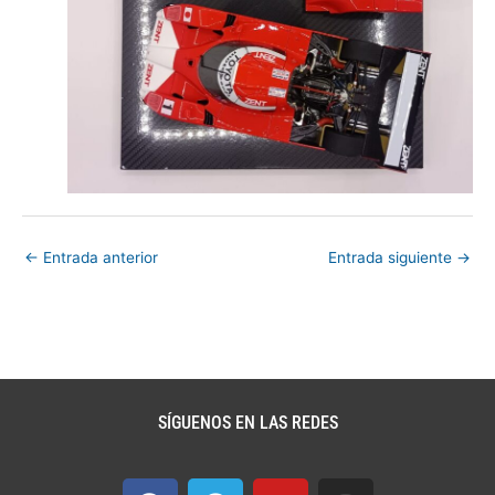
←
Entrada anterior
Entrada siguiente
→
SÍGUENOS EN LAS REDES
F
T
Y
I