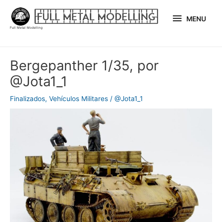
Ir
MENU
al
MENU
Full Metal Modelling
contenido
Navegación
Bergepanther 1/35, por
de
@Jota1_1
entradas
Finalizados
,
Vehículos Militares
/
@Jota1_1