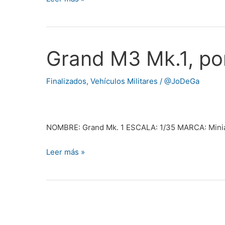
Grand M3 Mk.1, po
Grand
M3
Mk.1,
Finalizados
,
Vehículos Militares
/
@JoDeGa
por
@Jota1_1
NOMBRE: Grand Mk. 1 ESCALA: 1/35 MARCA: Miniar
Leer más »