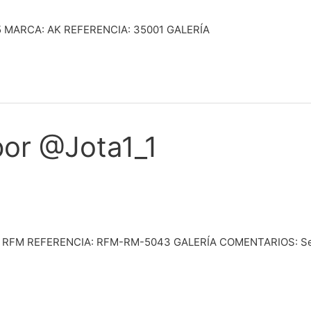
35 MARCA: AK REFERENCIA: 35001 GALERÍA
 por @Jota1_1
 RFM REFERENCIA: RFM-RM-5043 GALERÍA COMENTARIOS: Se ha a