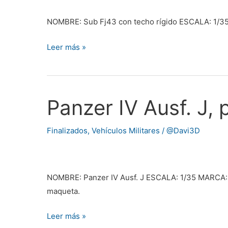
rígido,
por
NOMBRE: Sub Fj43 con techo rígido ESCALA: 1/
@Jota1_1
Leer más »
Panzer IV Ausf. J,
Panzer
IV
Ausf.
Finalizados
,
Vehículos Militares
/
@Davi3D
J,
por
@Jota1_1
NOMBRE: Panzer IV Ausf. J ESCALA: 1/35 MARCA:
maqueta.
Leer más »