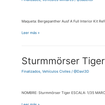
@Jota1_1
Maqueta: Bergepanther Ausf A Full Interior Kit R
Leer más »
Sturmmörser Tiger
Sturmmörser
Tiger
,
Finalizados
,
Vehículos Civiles
/
@Davi3D
por
@Jota1_1
NOMBRE: Sturmmörser Tiger ESCALA: 1/35 MARCA
Leer más »