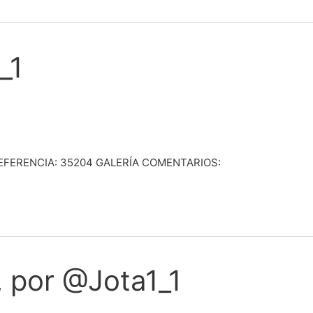
_1
REFERENCIA: 35204 GALERÍA COMENTARIOS:
, por @Jota1_1