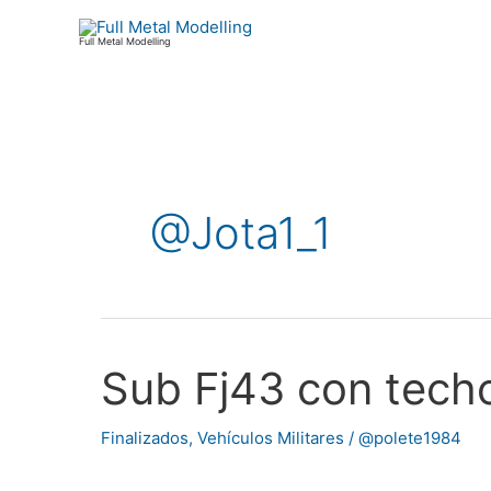
Ir
al
Full Metal Modelling
contenido
Paginación
de
@Jota1_1
entradas
Sub Fj43 con techo
Sub
Fj43
con
Finalizados
,
Vehículos Militares
/
@polete1984
techo