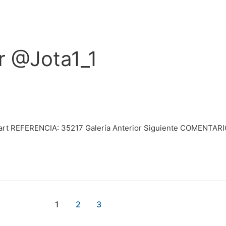
r @Jota1_1
t REFERENCIA: 35217 Galería Anterior Siguiente COMENTARIOS
1
2
3