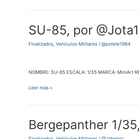
SU-85, por @Jota1
SU-
85,
por
Finalizados
,
Vehículos Militares
/
@polete1984
@Jota1_1
NOMBRE: SU-85 ESCALA: 1/35 MARCA: MiniArt 
Leer más »
Bergepanther 1/35
Bergepanther
1/35,
por
Finalizados
,
Vehículos Militares
/
@Jabeitor