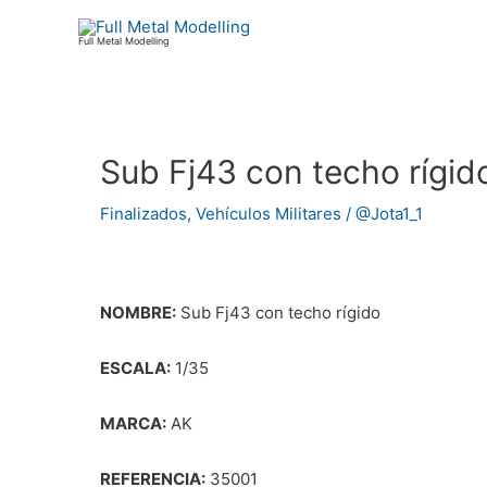
Ir
al
Full Metal Modelling
contenido
Sub Fj43 con techo rígid
Navegación
de
Finalizados
,
Vehículos Militares
/
@Jota1_1
entradas
NOMBRE:
Sub Fj43 con techo rígido
ESCALA:
1/35
MARCA:
AK
REFERENCIA:
35001