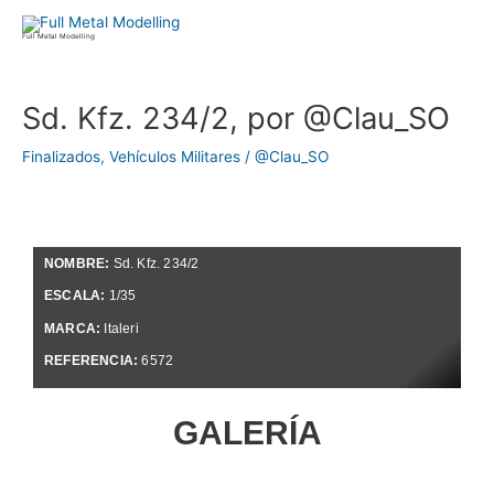
Ir
al
Full Metal Modelling
contenido
Navegación
Sd. Kfz. 234/2, por @Clau_SO
de
entradas
Finalizados
,
Vehículos Militares
/
@Clau_SO
NOMBRE:
Sd. Kfz. 234/2
ESCALA:
1/35
MARCA:
Italeri
REFERENCIA:
6572
GALERÍA