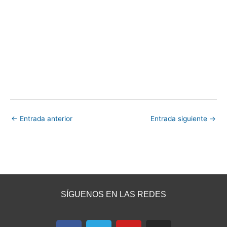
←
Entrada anterior
Entrada siguiente
→
SÍGUENOS EN LAS REDES
F
T
Y
I