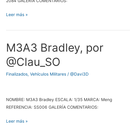
2084 GALERÍA COMENTARIOS:
Leer más »
M3A3 Bradley, por
M3A3
Bradley,
@Clau_SO
por
@Clau_SO
Finalizados
,
Vehículos Militares
/
@Davi3D
NOMBRE: M3A3 Bradley ESCALA: 1/35 MARCA: Meng
REFERENCIA: SS006 GALERÍA COMENTARIOS:
Leer más »