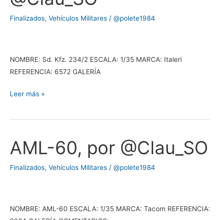
por
Finalizados
,
Vehículos Militares
/
@polete1984
@Clau_SO
NOMBRE: Sd. Kfz. 234/2 ESCALA: 1/35 MARCA: Italeri
REFERENCIA: 6572 GALERÍA
Leer más »
AML-60, por @Clau_SO
AML-
60,
por
Finalizados
,
Vehículos Militares
/
@polete1984
@Clau_SO
NOMBRE: AML-60 ESCALA: 1/35 MARCA: Tacom REFERENCIA: