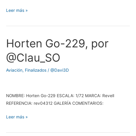
Leer más »
Horten Go-229, por
Horten
Go-
@Clau_SO
229,
por
Aviación
,
Finalizados
/
@Davi3D
@Clau_SO
NOMBRE: Horten Go-229 ESCALA: 1/72 MARCA: Revell
REFERENCIA: rev04312 GALERÍA COMENTARIOS:
Leer más »