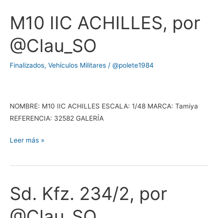
M10 IIC ACHILLES, por
M10
IIC
@Clau_SO
ACHILLES,
por
Finalizados
,
Vehículos Militares
/
@polete1984
@Clau_SO
NOMBRE: M10 IIC ACHILLES ESCALA: 1/48 MARCA: Tamiya
REFERENCIA: 32582 GALERÍA
Leer más »
Sd. Kfz. 234/2, por
Sd.
Kfz.
@Clau_SO
234/2,