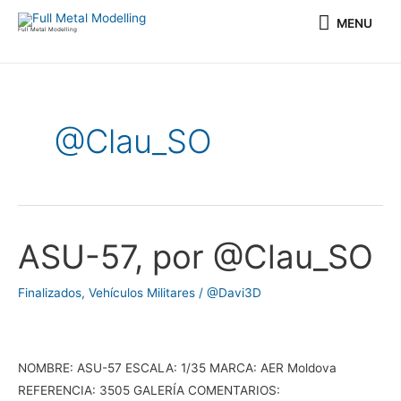
Ir
MENU
MENU
al
Full Metal Modelling
contenido
Paginación
de
entradas
@Clau_SO
ASU-57, por @Clau_SO
ASU-
57,
por
Finalizados
,
Vehículos Militares
/
@Davi3D
@Clau_SO
NOMBRE: ASU-57 ESCALA: 1/35 MARCA: AER Moldova
REFERENCIA: 3505 GALERÍA COMENTARIOS: