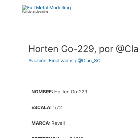
Ir
al
Full Metal Modelling
contenido
Horten Go-229, por @Cl
Navegación
de
Aviación
,
Finalizados
/
@Clau_SO
entradas
NOMBRE:
Horten Go-229
ESCALA:
1/72
MARCA:
Revell