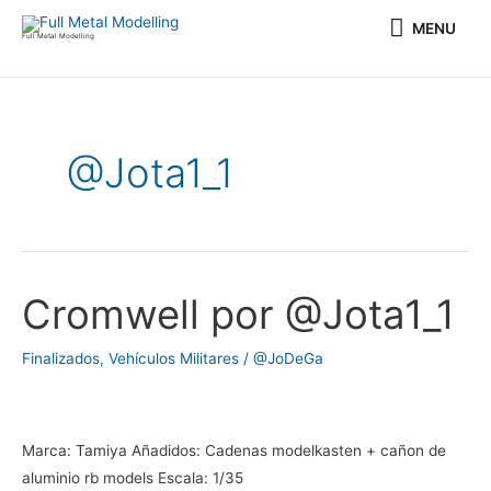
Ir
MENU
MENU
al
Full Metal Modelling
contenido
Paginación
de
entradas
@Jota1_1
Cromwell por @Jota1_1
Cromwell
por
@Jota1_1
Finalizados
,
Vehículos Militares
/
@JoDeGa
Marca: Tamiya Añadidos: Cadenas modelkasten + cañon de
aluminio rb models Escala: 1/35