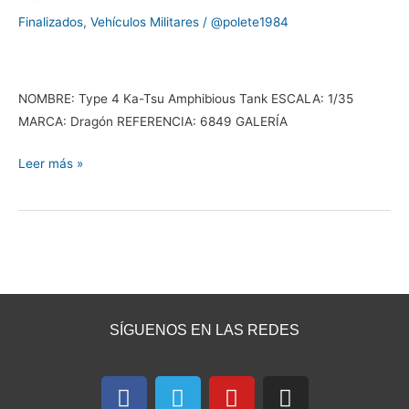
Tank,
Finalizados
,
Vehículos Militares
/
@polete1984
por
@IvanBord
NOMBRE: Type 4 Ka-Tsu Amphibious Tank ESCALA: 1/35
MARCA: Dragón REFERENCIA: 6849 GALERÍA
Leer más »
SÍGUENOS EN LAS REDES
F
T
Y
I
a
e
o
n