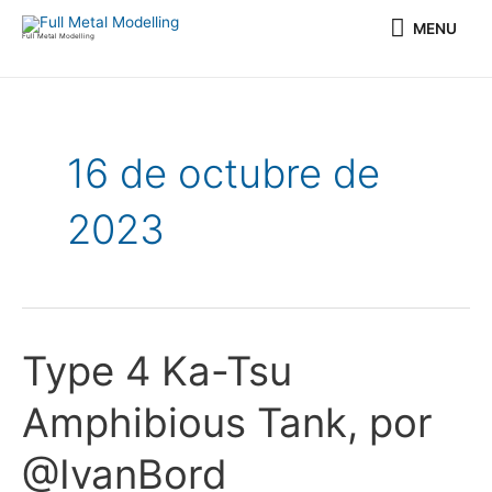
Ir
MENU
MENU
al
Full Metal Modelling
contenido
16 de octubre de
2023
Type 4 Ka-Tsu
Type
4
Amphibious Tank, por
Ka-
Tsu
@IvanBord
Amphibious