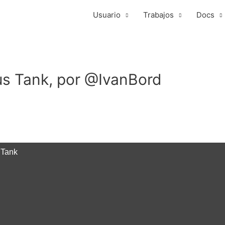
Usuario
Trabajos
Docs
s Tank, por @IvanBord
 Tank