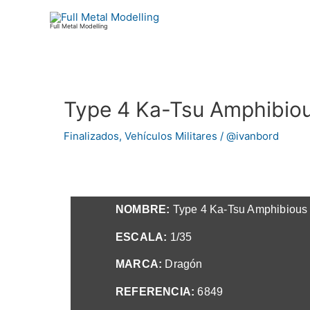
Ir
al
Full Metal Modelling
contenido
Type 4 Ka-Tsu Amphibiou
Navegación
de
Finalizados
,
Vehículos Militares
/
@ivanbord
entradas
NOMBRE:
Type 4 Ka-Tsu Amphibious
ESCALA:
1/35
MARCA:
Dragón
REFERENCIA:
6849