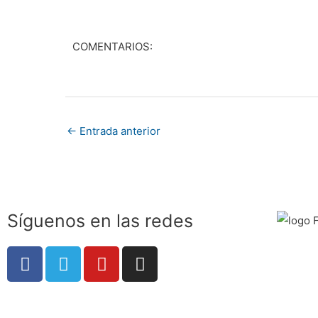
COMENTARIOS:
←
Entrada anterior
Síguenos en las redes
F
T
Y
I
a
e
o
n
c
l
u
s
e
e
t
t