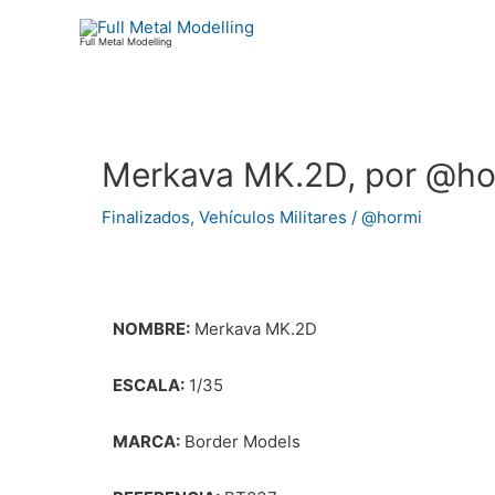
Ir
al
Full Metal Modelling
contenido
Merkava MK.2D, por @ho
Navegación
de
Finalizados
,
Vehículos Militares
/
@hormi
entradas
NOMBRE:
Merkava MK.2D
ESCALA:
1/35
MARCA:
Border Models